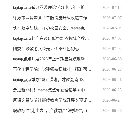
taptap点点举办党委理论学习中心组（扩大）2026年第七次集体学习暨树立和践行正确政绩观学习教育读书班
2026-07-13
徐方带队督查食堂三防设施升级改造工作
2026-07-07
筑牢数字防线，守护校园安全，taptap点点开展网络安全专题讲座
2026-07-04
taptap点点赴广东调研低空经济领域产教融合
2026-07-03
团委：致敬老兵荣光，传承红色初心
2026-07-02
taptap点点开展2026年上学期应急疏散暨灭火演练
2026-06-30
石化工程学院：党建领航稳就业，精准帮扶促签约
2026-06-28
taptap点点举办“智汇潇湘，才聚湖南”区域专场招聘会
2026-06-26
走进新兴村！taptap点点党委理论学习中心组赴乡村振兴帮扶村开展2026年第六次集体学习
2026-06-25
唐课文带队前往继续教育学院开展专项调研暨现场办公
2026-06-24
职教标准“走出去”，产教融合“深扎根”，taptap点点赴马中关丹产业园推进海外技能培训基地建设
2026-06-20