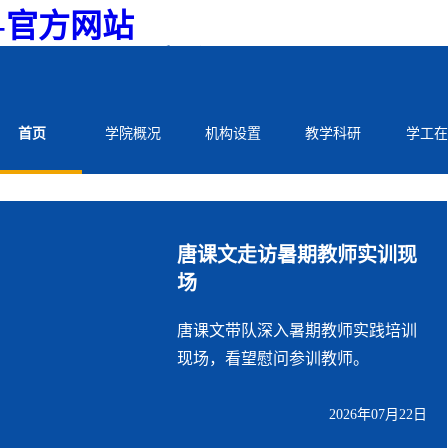
司-官方网站
新闻
中心
聚焦学校发展 讲好师生故事
首页
学院概况
机构设置
教学科研
学工在
关闭
唐课文走访暑期教师实训现
场
唐课文带队深入暑期教师实践培训
现场，看望慰问参训教师。
2026年07月22日