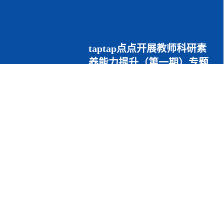
taptap点点开展教师科研素
养能力提升（第一期）专题
培训
7月14日至15日，taptap点点教师科
研素养能力提升（第一期）专题培
训在德远楼学术报告厅举办。
2026年07月16日