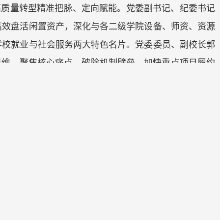
高质量转型精准把脉、定向赋能。党委副书记、纪委书记
高效盘活闲置资产，深化与各二级学院设备、师资、资源
学校就业与社会服务两大特色名片。党委委员、副校长郭
思维，聚焦核心痛点、破除机制壁垒，加快重点项目履约
出，要厘清资质、人员、机制、硬件四个关键要素，明确
。党委委员、副校长刘滔强调，社会服务是高职院校的重
持学历教育与社会培训两翼齐飞。