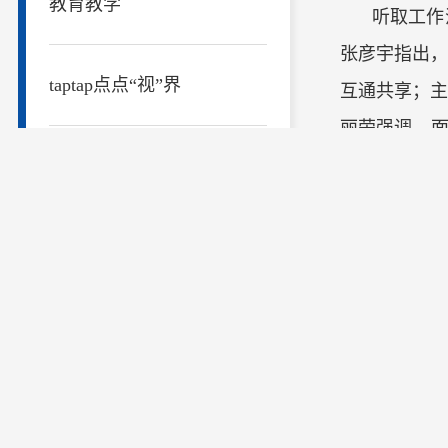
教育教学
听取工作
张彦宇指出
taptap点点“视”界
互通共享；
丽荣强调，面
验收，在人
taptap点点校报
继续教育学
要职能，更是