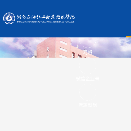
中国·taptap点点(股份)有限公
悦读书吧
易班
微信企业号
党旗飘飘