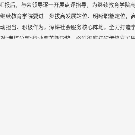
汇报后，与会领导逐一开展点评指导，为继续教育学院
，继续教育学院要进一步拔高发展站位、明晰职能定位，
主动担当、积极作为，深耕社会服务核心阵地，全力打造
对“考培分离”行业变革新形势，必须彻底打破传统发展
员岗位适配与教学资源统筹上狠下功夫。副校长符文文指
院作为二级学院实体的定位，依托石化行业优势拓展业务
应对未来生源下滑、服务终身教育的关键出路，必须坚