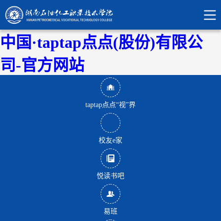
中国·taptap点点(股份)有限公
司-官方网站
taptap点点“视”界
校友e家
悦读书吧
易班