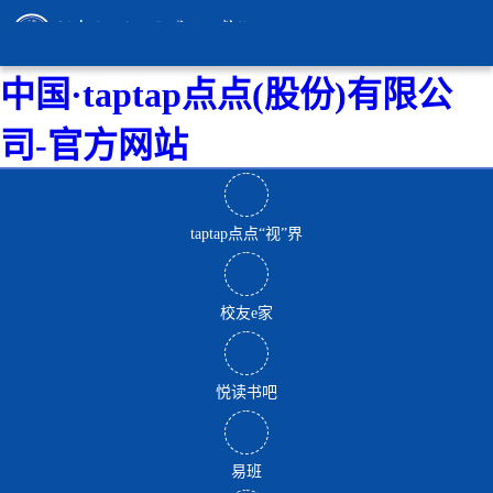
中国·taptap点点(股份)有限公
司-官方网站
taptap点点“视”界
校友e家
悦读书吧
易班