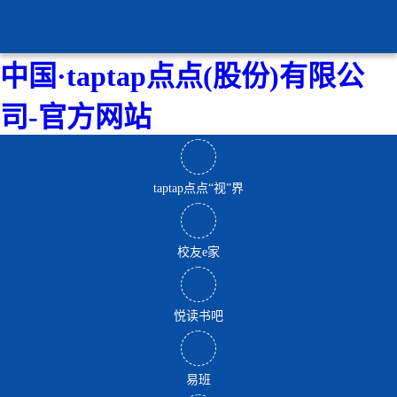
中国·taptap点点(股份)有限公
司-官方网站
taptap点点“视”界
校友e家
悦读书吧
易班